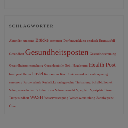
SCHLAGWÖRTER
Brücke
Akuthilfe
Atacama
computer
Dorfentwicklung
englisch
Ernteausfall
Gesundheitsposten
Gesundheit
Gesundheitstraining
Health Post
Gesundheitsuntersuchung
Getreidemühle
Gobi
Hagelsturm
hostel
healt post
Heifer
Kardamom
Kiwi
Kleinwasserkraftwerk
opening
ceremony
Partnerschule
Rucksäcke
sachgerechte Tierhaltung
Schulbibliothek
Schulpatenschaften
Schuluniform
Schweinezucht
Spielplatz
Sportplatz
Strom
WASH
Tiergesundheit
Wasserversorgung
Wissensvermittlung
Zahnhygiene
Öfen