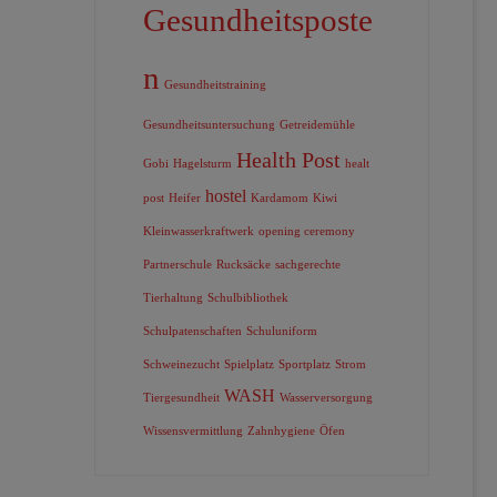
Gesundheitsposte
n
Gesundheitstraining
Gesundheitsuntersuchung
Getreidemühle
Health Post
Gobi
Hagelsturm
healt
hostel
post
Heifer
Kardamom
Kiwi
Kleinwasserkraftwerk
opening ceremony
Partnerschule
Rucksäcke
sachgerechte
Tierhaltung
Schulbibliothek
Schulpatenschaften
Schuluniform
Schweinezucht
Spielplatz
Sportplatz
Strom
WASH
Tiergesundheit
Wasserversorgung
Wissensvermittlung
Zahnhygiene
Öfen