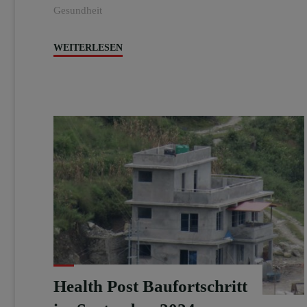
Gesundheit
"Health
WEITERLESEN
Camp
in
Chepel
und
umliegenden
Dörfern"
Health Post Baufortschritt