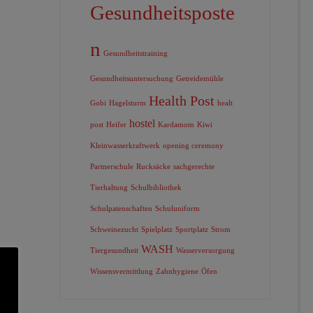
Gesundheitsposte
n
Gesundheitstraining
Gesundheitsuntersuchung
Getreidemühle
Health Post
Gobi
Hagelsturm
healt
hostel
post
Heifer
Kardamom
Kiwi
Kleinwasserkraftwerk
opening ceremony
Partnerschule
Rucksäcke
sachgerechte
Tierhaltung
Schulbibliothek
Schulpatenschaften
Schuluniform
Schweinezucht
Spielplatz
Sportplatz
Strom
WASH
Tiergesundheit
Wasserversorgung
Wissensvermittlung
Zahnhygiene
Öfen