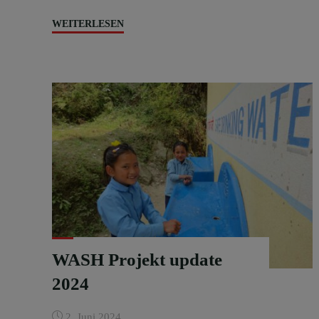
"Gesundheitsuntersuchung
WEITERLESEN
bei
80
Schulkindern
in
Chepel"
WASH Projekt update
2024
2. Juni 2024