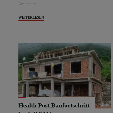
Gesundheit
"Eröffnung
WEITERLESEN
des
Health
Post"
Health Post Baufortschritt