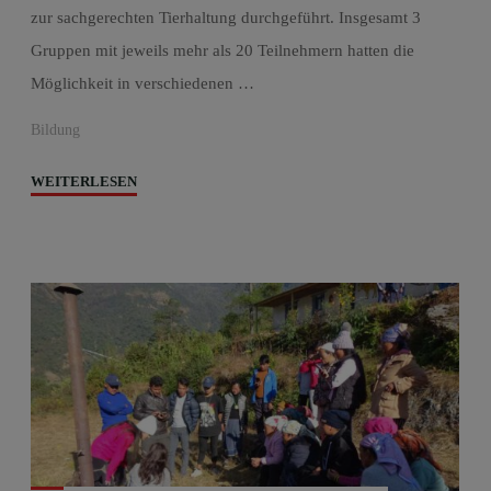
zur sachgerechten Tierhaltung durchgeführt. Insgesamt 3
Gruppen mit jeweils mehr als 20 Teilnehmern hatten die
Möglichkeit in verschiedenen …
Bildung
"Training
WEITERLESEN
zur
sachgerechten
Tierhaltung"