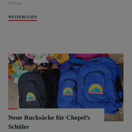
Bildung
"Ausbau
WEITERLESEN
der
Schule
zu
einem
Internat"
Neue Rucksäcke für Chepel’s
Schüler