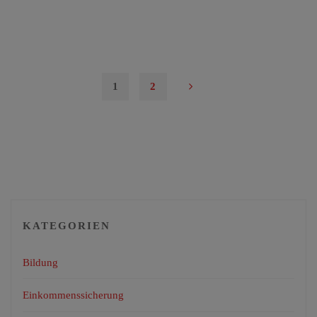
1
2
Seitennummerierung
der
Beiträge
KATEGORIEN
Bildung
Einkommenssicherung