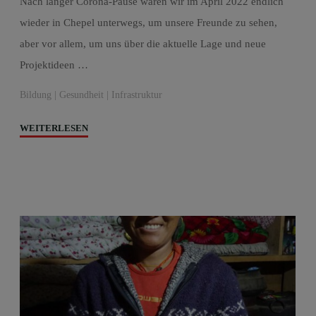
Nach langer Corona-Pause waren wir im April 2022 endlich
wieder in Chepel unterwegs, um unsere Freunde zu sehen,
aber vor allem, um uns über die aktuelle Lage und neue
Projektideen …
Bildung
|
Gesundheit
|
Infrastruktur
"Neuigkeiten
WEITERLESEN
aus
Chepel"