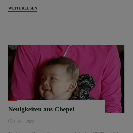
"Computerraum
WEITERLESEN
in
der
Schule
von
Chepel"
Neuigkeiten aus Chepel
1. Mai 2022