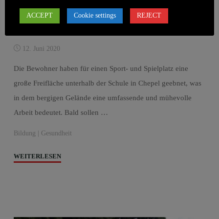
Ein Spiel- und Sportplatz für
ACCEPT
Cookie settings
REJECT
Chepel
12. Juni 2020
Die Bewohner haben für einen Sport- und Spielplatz eine
große Freifläche unterhalb der Schule in Chepel geebnet, was
in dem bergigen Gelände eine umfassende und mühevolle
Arbeit bedeutet. Bald sollen …
Bildung
|
Gesundheit
"Ein
WEITERLESEN
Spiel-
und
Sportplatz
für
Chepel"