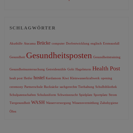
SCHLAGWÖRTER
Brücke
Akuthilfe
Atacama
computer
Dorfentwicklung
englisch
Ernteausfall
Gesundheitsposten
Gesundheit
Gesundheitstraining
Health Post
Gesundheitsuntersuchung
Getreidemühle
Gobi
Hagelsturm
hostel
healt post
Heifer
Kardamom
Kiwi
Kleinwasserkraftwerk
opening
ceremony
Partnerschule
Rucksäcke
sachgerechte Tierhaltung
Schulbibliothek
Schulpatenschaften
Schuluniform
Schweinezucht
Spielplatz
Sportplatz
Strom
WASH
Tiergesundheit
Wasserversorgung
Wissensvermittlung
Zahnhygiene
Öfen