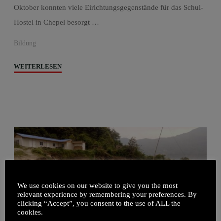
Oktober konnten viele Eirichtungsgegenstände für das Schul-
Hostel in Chepel besorgt …
Bildung
"Spendenlauf
WEITERLESEN
für
das
Schul-
Hostel
in
Chepel"
We use cookies on our website to give you the most
relevant experience by remembering your preferences. By
clicking “Accept”, you consent to the use of ALL the
cookies.