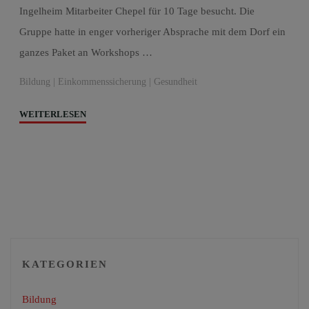
Ingelheim Mitarbeiter Chepel für 10 Tage besucht. Die
Gruppe hatte in enger vorheriger Absprache mit dem Dorf ein
ganzes Paket an Workshops …
Bildung
|
Einkommenssicherung
|
Gesundheit
"Besuch
WEITERLESEN
in
Chepel
zur
Wissensvermittlung"
KATEGORIEN
Bildung