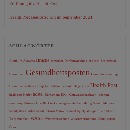
Eröffnung des Health Post
Health Post Baufortschritt im September 2024
SCHLAGWÖRTER
Brücke
Akuthilfe
Atacama
computer
Dorfentwicklung
englisch
Ernteausfall
Gesundheitsposten
Gesundheit
Gesundheitstraining
Health Post
Gesundheitsuntersuchung
Getreidemühle
Gobi
Hagelsturm
hostel
healt post
Heifer
Kardamom
Kiwi
Kleinwasserkraftwerk
opening
ceremony
Partnerschule
Rucksäcke
sachgerechte Tierhaltung
Schulbibliothek
Schulpatenschaften
Schuluniform
Schweinezucht
Spielplatz
Sportplatz
Strom
WASH
Tiergesundheit
Wasserversorgung
Wissensvermittlung
Zahnhygiene
Öfen