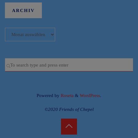
ARCHIV
Archiv
Se
SEARCH
for
Powered by
Roseta
&
WordPress
.
©2020 Friends of Chepel
Back