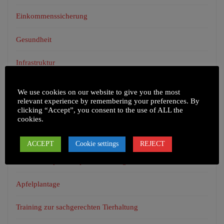
Einkommenssicherung
Gesundheit
Infrastruktur
Unkategorisiert
We use cookies on our website to give you the most
relevant experience by remembering your preferences. By
clicking “Accept”, you consent to the use of ALL the
cookies.
NEUESTE BEITRÄGE
ACCEPT
Cookie settings
REJECT
Health Camp in Chepel und umliegenden Dörfern
Apfelplantage
Training zur sachgerechten Tierhaltung