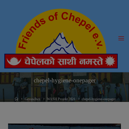
Skip
to
content
chepel-hygiene-onepager
Home
Gesundheit
WASH Projekt 2021
chepel-hygiene-onepager