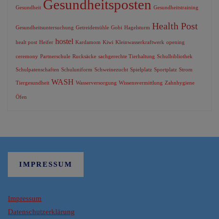
Gesundheitsposten
Gesundheit
Gesundheitstraining
Health Post
Gesundheitsuntersuchung
Getreidemühle
Gobi
Hagelsturm
hostel
healt post
Heifer
Kardamom
Kiwi
Kleinwasserkraftwerk
opening
ceremony
Partnerschule
Rucksäcke
sachgerechte Tierhaltung
Schulbibliothek
Schulpatenschaften
Schuluniform
Schweinezucht
Spielplatz
Sportplatz
Strom
WASH
Tiergesundheit
Wasserversorgung
Wissensvermittlung
Zahnhygiene
Öfen
IMPRESSUM
Impressum
Datenschutzerklärung