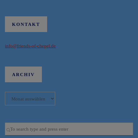
KONTAKT
info@friends-of-chepel.de
ARCHIV
Archiv
Se
SEARCH
for