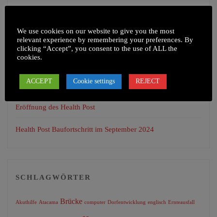
NEUESTE BEITRÄGE
We use cookies on our website to give you the most
Health Camp in Chepel und umliegenden Dörfern
relevant experience by remembering your preferences. By
clicking “Accept”, you consent to the use of ALL the
cookies.
Apfelplantage
ACCEPT
Cookie settings
REJECT
Training zur sachgerechten Tierhaltung
Eröffnung des Health Post
Health Post Baufortschritt im September 2024
SCHLAGWÖRTER
Brücke
Akuthilfe
Atacama
computer
Dorfentwicklung
englisch
Ernteausfall