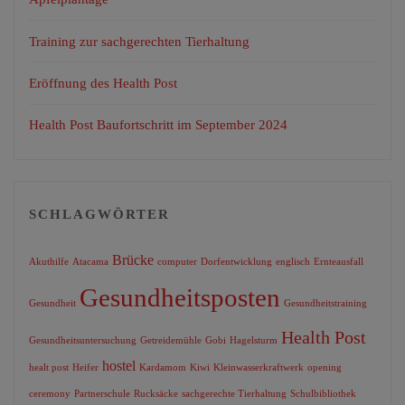
Training zur sachgerechten Tierhaltung
Eröffnung des Health Post
Health Post Baufortschritt im September 2024
SCHLAGWÖRTER
Brücke
Akuthilfe
Atacama
computer
Dorfentwicklung
englisch
Ernteausfall
Gesundheitsposten
Gesundheit
Gesundheitstraining
Health Post
Gesundheitsuntersuchung
Getreidemühle
Gobi
Hagelsturm
hostel
healt post
Heifer
Kardamom
Kiwi
Kleinwasserkraftwerk
opening
ceremony
Partnerschule
Rucksäcke
sachgerechte Tierhaltung
Schulbibliothek