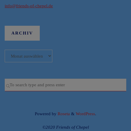
info@friends-of-chepel.de
ARCHIV
Archiv
Se
SEARCH
for
Powered by
Roseta
&
WordPress
.
©2020 Friends of Chepel