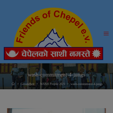
Skip
to
content
wash-commitment-4-jungs
Home
Gesundheit
WASH Projekt 2021
wash-commitment-4-jungs