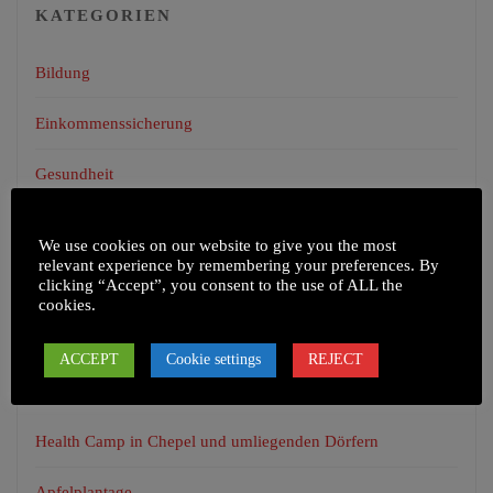
KATEGORIEN
Bildung
Einkommenssicherung
Gesundheit
Infrastruktur
We use cookies on our website to give you the most
relevant experience by remembering your preferences. By
Unkategorisiert
clicking “Accept”, you consent to the use of ALL the
cookies.
ACCEPT
Cookie settings
REJECT
NEUESTE BEITRÄGE
Health Camp in Chepel und umliegenden Dörfern
Apfelplantage