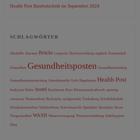
Health Post Baufortschritt im September 2024
SCHLAGWÖRTER
Brücke
Akuthilfe
Atacama
computer
Dorfentwicklung
englisch
Ernteausfall
Gesundheitsposten
Gesundheit
Gesundheitstraining
Health Post
Gesundheitsuntersuchung
Getreidemühle
Gobi
Hagelsturm
hostel
healt post
Heifer
Kardamom
Kiwi
Kleinwasserkraftwerk
opening
ceremony
Partnerschule
Rucksäcke
sachgerechte Tierhaltung
Schulbibliothek
Schulpatenschaften
Schuluniform
Schweinezucht
Spielplatz
Sportplatz
Strom
WASH
Tiergesundheit
Wasserversorgung
Wissensvermittlung
Zahnhygiene
Öfen