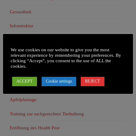
Gesundheit
Infrastruktur
Unkategorisiert
We use cookies on our website to give you the most
relevant experience by remembering your preferences. By
clicking “Accept”, you consent to the use of ALL the
cookies.
NEUESTE BEITRÄGE
ACCEPT
Cookie settings
REJECT
Health Camp in Chepel und umliegenden Dörfern
Apfelplantage
Training zur sachgerechten Tierhaltung
Eröffnung des Health Post