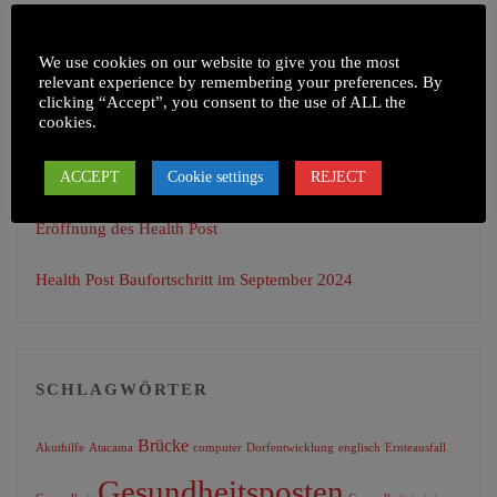
NEUESTE BEITRÄGE
We use cookies on our website to give you the most
Health Camp in Chepel und umliegenden Dörfern
relevant experience by remembering your preferences. By
clicking “Accept”, you consent to the use of ALL the
cookies.
Apfelplantage
Training zur sachgerechten Tierhaltung
ACCEPT
Cookie settings
REJECT
Eröffnung des Health Post
Health Post Baufortschritt im September 2024
SCHLAGWÖRTER
Brücke
Akuthilfe
Atacama
computer
Dorfentwicklung
englisch
Ernteausfall
Gesundheitsposten