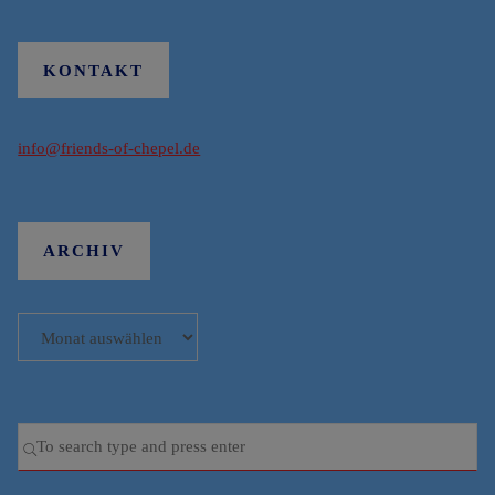
KONTAKT
info@friends-of-chepel.de
ARCHIV
Archiv
Se
SEARCH
for