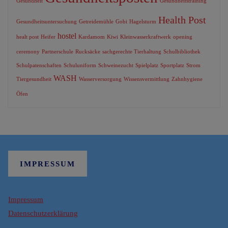
Gesundheit
Gesundheitstraining
Health Post
Gesundheitsuntersuchung
Getreidemühle
Gobi
Hagelsturm
hostel
healt post
Heifer
Kardamom
Kiwi
Kleinwasserkraftwerk
opening
ceremony
Partnerschule
Rucksäcke
sachgerechte Tierhaltung
Schulbibliothek
Schulpatenschaften
Schuluniform
Schweinezucht
Spielplatz
Sportplatz
Strom
WASH
Tiergesundheit
Wasserversorgung
Wissensvermittlung
Zahnhygiene
Öfen
IMPRESSUM
Impressum
Datenschutzerklärung