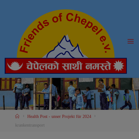
Skip
to
content
Home
Health Post - unser Projekt für 2024
krankentransport