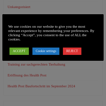
Unkategorisiert
We use cookies on our website to give you the most
NEUESTE BEITRÄGE
relevant experience by remembering your preferences. By
clicking “Accept”, you consent to the use of ALL the
cookies.
Health Camp in Chepel und umliegenden Dörfern
ACCEPT
Cookie settings
REJECT
Apfelplantage
Training zur sachgerechten Tierhaltung
Eröffnung des Health Post
Health Post Baufortschritt im September 2024