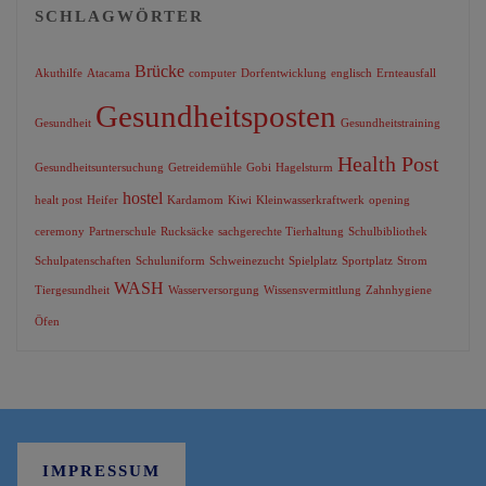
SCHLAGWÖRTER
Brücke
Akuthilfe
Atacama
computer
Dorfentwicklung
englisch
Ernteausfall
Gesundheitsposten
Gesundheit
Gesundheitstraining
Health Post
Gesundheitsuntersuchung
Getreidemühle
Gobi
Hagelsturm
hostel
healt post
Heifer
Kardamom
Kiwi
Kleinwasserkraftwerk
opening
ceremony
Partnerschule
Rucksäcke
sachgerechte Tierhaltung
Schulbibliothek
Schulpatenschaften
Schuluniform
Schweinezucht
Spielplatz
Sportplatz
Strom
WASH
Tiergesundheit
Wasserversorgung
Wissensvermittlung
Zahnhygiene
Öfen
IMPRESSUM