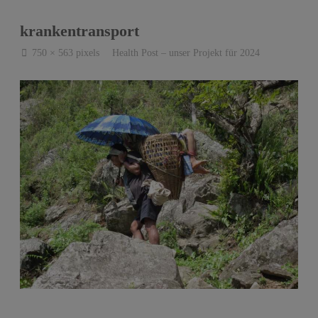
krankentransport
Full
750 × 563
pixels
Health Post – unser Projekt für 2024
size