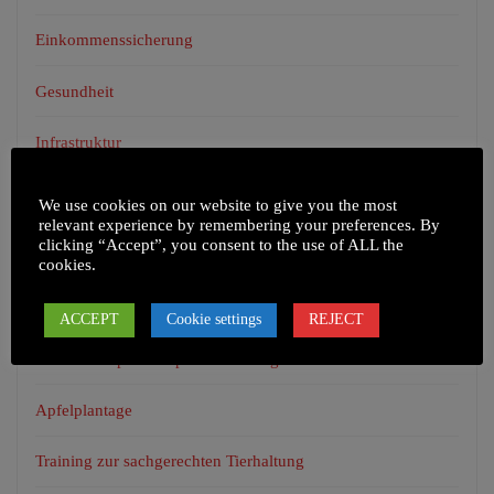
Einkommenssicherung
Gesundheit
Infrastruktur
Unkategorisiert
We use cookies on our website to give you the most
relevant experience by remembering your preferences. By
clicking “Accept”, you consent to the use of ALL the
cookies.
NEUESTE BEITRÄGE
ACCEPT
Cookie settings
REJECT
Health Camp in Chepel und umliegenden Dörfern
Apfelplantage
Training zur sachgerechten Tierhaltung