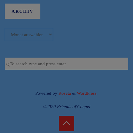
ARCHIV
Archiv
Se
SEARCH
for
Powered by
Roseta
&
WordPress
.
©2020 Friends of Chepel
Back