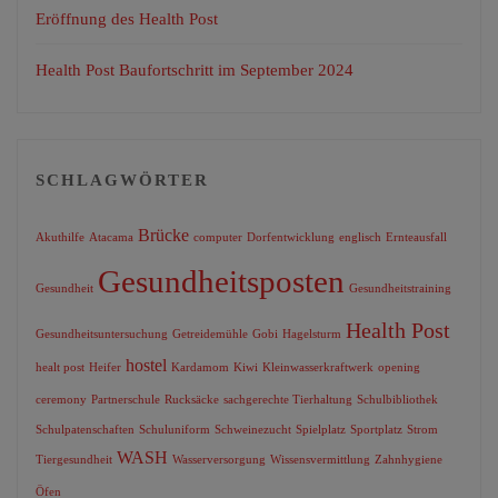
Eröffnung des Health Post
Health Post Baufortschritt im September 2024
SCHLAGWÖRTER
Brücke
Akuthilfe
Atacama
computer
Dorfentwicklung
englisch
Ernteausfall
Gesundheitsposten
Gesundheit
Gesundheitstraining
Health Post
Gesundheitsuntersuchung
Getreidemühle
Gobi
Hagelsturm
hostel
healt post
Heifer
Kardamom
Kiwi
Kleinwasserkraftwerk
opening
ceremony
Partnerschule
Rucksäcke
sachgerechte Tierhaltung
Schulbibliothek
Schulpatenschaften
Schuluniform
Schweinezucht
Spielplatz
Sportplatz
Strom
WASH
Tiergesundheit
Wasserversorgung
Wissensvermittlung
Zahnhygiene
Öfen