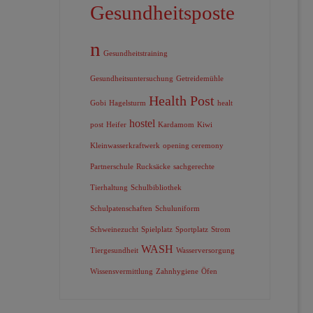
Gesundheitsposte
n
Gesundheitstraining
Gesundheitsuntersuchung
Getreidemühle
Health Post
Gobi
Hagelsturm
healt
hostel
post
Heifer
Kardamom
Kiwi
Kleinwasserkraftwerk
opening ceremony
Partnerschule
Rucksäcke
sachgerechte
Tierhaltung
Schulbibliothek
Schulpatenschaften
Schuluniform
Schweinezucht
Spielplatz
Sportplatz
Strom
WASH
Tiergesundheit
Wasserversorgung
Wissensvermittlung
Zahnhygiene
Öfen