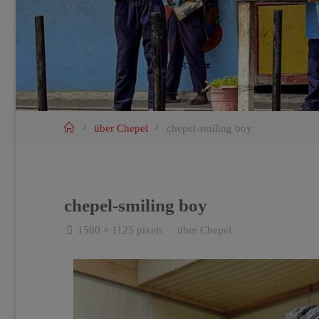
Home
über Chepel
chepel-smiling boy
chepel-smiling boy
Full
1500 × 1125
pixels
über Chepel
size