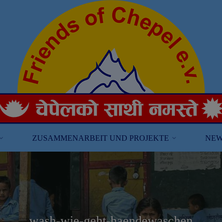
ZUSAMMENARBEIT UND PROJEKTE
NEW
wash-wie-geht-haendewaschen