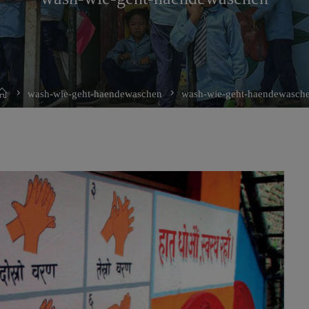
Home
wash-wie-geht-haendewaschen
wash-wie-geht-haendewasch