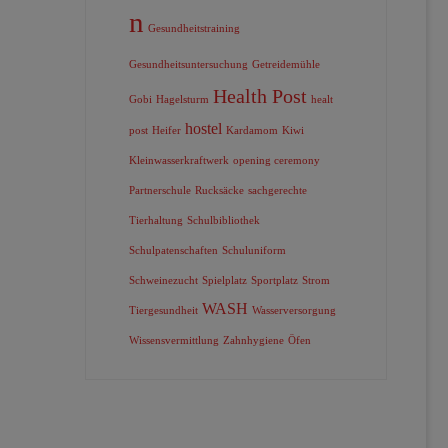
n
Gesundheitstraining
Gesundheitsuntersuchung
Getreidemühle
Health Post
Gobi
Hagelsturm
healt
hostel
post
Heifer
Kardamom
Kiwi
Kleinwasserkraftwerk
opening ceremony
Partnerschule
Rucksäcke
sachgerechte
Tierhaltung
Schulbibliothek
Schulpatenschaften
Schuluniform
Schweinezucht
Spielplatz
Sportplatz
Strom
WASH
Tiergesundheit
Wasserversorgung
Wissensvermittlung
Zahnhygiene
Öfen