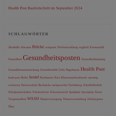
Health Post Baufortschritt im September 2024
SCHLAGWÖRTER
Brücke
Akuthilfe
Atacama
computer
Dorfentwicklung
englisch
Ernteausfall
Gesundheitsposten
Gesundheit
Gesundheitstraining
Health Post
Gesundheitsuntersuchung
Getreidemühle
Gobi
Hagelsturm
hostel
healt post
Heifer
Kardamom
Kiwi
Kleinwasserkraftwerk
opening
ceremony
Partnerschule
Rucksäcke
sachgerechte Tierhaltung
Schulbibliothek
Schulpatenschaften
Schuluniform
Schweinezucht
Spielplatz
Sportplatz
Strom
WASH
Tiergesundheit
Wasserversorgung
Wissensvermittlung
Zahnhygiene
Öfen