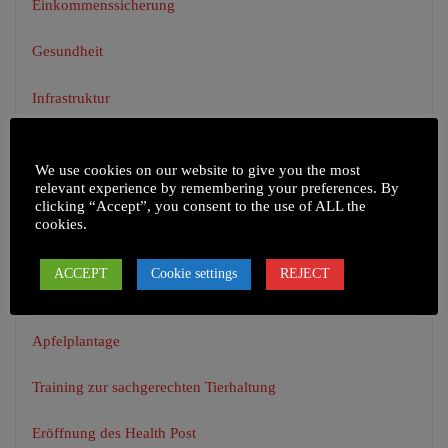
Einkommenssicherung
Gesundheit
Infrastruktur
Unkategorisiert
We use cookies on our website to give you the most
relevant experience by remembering your preferences. By
clicking “Accept”, you consent to the use of ALL the
cookies.
NEUESTE BEITRÄGE
ACCEPT
Cookie settings
REJECT
Health Camp in Chepel und umliegenden Dörfern
Apfelplantage
Training zur sachgerechten Tierhaltung
Eröffnung des Health Post